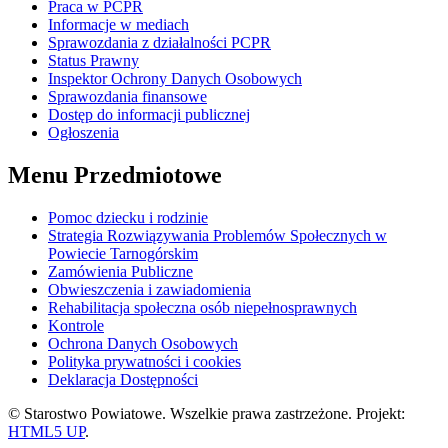
Praca w PCPR
Informacje w mediach
Sprawozdania z działalności PCPR
Status Prawny
Inspektor Ochrony Danych Osobowych
Sprawozdania finansowe
Dostęp do informacji publicznej
Ogłoszenia
Menu Przedmiotowe
Pomoc dziecku i rodzinie
Strategia Rozwiązywania Problemów Społecznych w
Powiecie Tarnogórskim
Zamówienia Publiczne
Obwieszczenia i zawiadomienia
Rehabilitacja społeczna osób niepełnosprawnych
Kontrole
Ochrona Danych Osobowych
Polityka prywatności i cookies
Deklaracja Dostępności
© Starostwo Powiatowe. Wszelkie prawa zastrzeżone. Projekt:
HTML5 UP
.