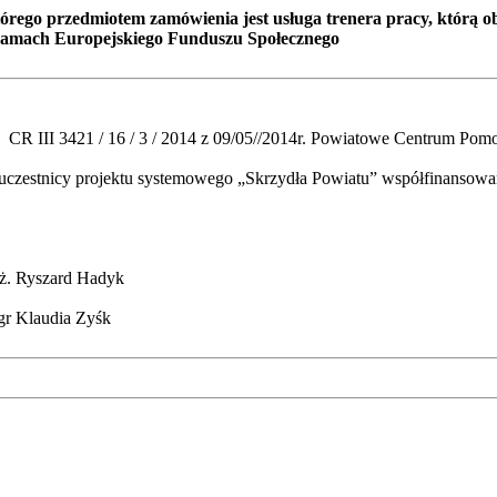
rego przedmiotem zamówienia jest usługa trenera pracy, którą ob
 ramach Europejskiego Funduszu Społecznego
 CR III 3421 / 16 / 3 / 2014 z 09/05//2014r. Powiatowe Centrum Po
aną uczestnicy projektu systemowego „Skrzydła Powiatu” współfinanso
ż. Ryszard Hadyk
gr Klaudia Zyśk